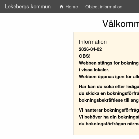
Lekebergs kommun
Home
Object information
Välkomm
Information
2026-04-02
OBS!
Webben stängs för bokning d
i vissa lokaler.
Webben öppnas igen för al
Här kan du söka efter lediga
du skicka en bokningsförfråga
bokningsbekräftlese till ang
Vi hanterar bokningsförfrå
Vi behöver ha din bokningsfö
du bokningsförfrågan närmar