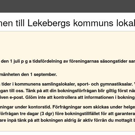
en till Lekebergs kommuns lokal
en 1 juli p g a tidsfördelning av föreningarnas säsongstider sa
lmänheten den 1 september.
 tider i kommunens samlingslokaler, sport- och gymnastiksalar. V
n till oss. Tänk på att din bokningsförfrågan blir giltig först när
iven e-post. Glöm inte att kontrollera att informationen i bokni
gningar under kontorstid. Förfrågningar som skickas under helg
rfrågan tre dagar (3 dgr) före bokningstillfället för att garanter
e inpå tänk på att bokningen aldrig är aktiv förrän du mottagit 