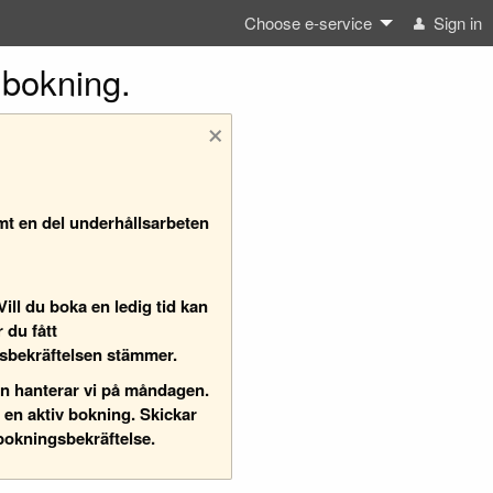
Choose e-service
Sign in
bokning.
×
mt en del underhållsarbeten
ill du boka en ledig tid kan
 du fått
ngsbekräftelsen stämmer.
en hanterar vi på måndagen.
a en aktiv bokning
. Skickar
bokningsbekräftelse.