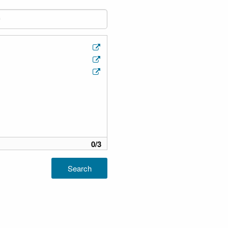
0
/
3
Search